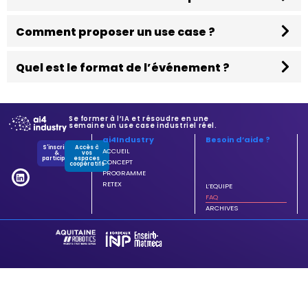
Comment proposer un use case ?
Quel est le format de l’événement ?
Se former à l’IA et résoudre en une
semaine un use case industriel réel.
ai4Industry
Besoin d’aide ?
S'inscrire
Accès à
ACCUEIL
&
vos
participer
espaces
CONCEPT
coopératifs
PROGRAMME
RETEX
L’EQUIPE
FAQ
ARCHIVES