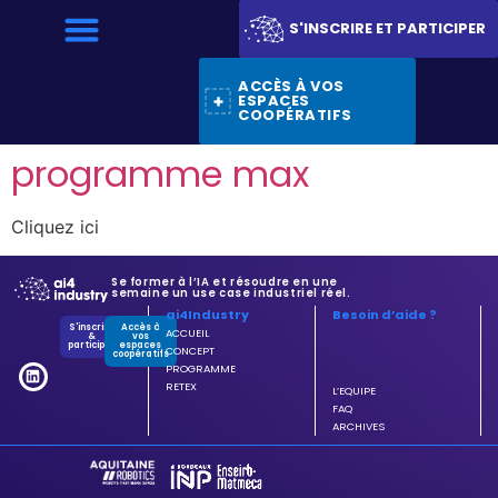
S'INSCRIRE ET PARTICIPER
ACCÈS À VOS
ESPACES
COOPÉRATIFS
programme max
Cliquez ici
Se former à l’IA et résoudre en une
semaine un use case industriel réel.
ai4Industry
Besoin d’aide ?
S'inscrire
Accès à
ACCUEIL
&
vos
participer
espaces
CONCEPT
coopératifs
PROGRAMME
RETEX
L’EQUIPE
FAQ
ARCHIVES